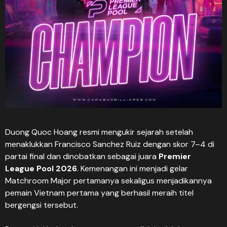
Duong Quoc Hoang resmi mengukir sejarah setelah
menaklukkan Francisco Sanchez Ruiz dengan skor 7–4 di
partai final dan dinobatkan sebagai juara
Premier
League Pool 2026
. Kemenangan ini menjadi gelar
Matchroom Major pertamanya sekaligus menjadikannya
pemain Vietnam pertama yang berhasil meraih titel
bergengsi tersebut.