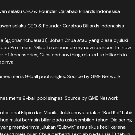
wan selaku CEO & Founder Carabao Billiards Indonesisa
ua (@johannchuaua31), Johan Chua atau yang biasa dijuluki
rabao Pro Team. “Glad to announce my new sponsor, I’m now
ier of Accessories, Cues and anything related to billiards in
badinya
es men’s 9-ball pool singles. Source by GME Network
esional Filipin dari Manila. Julukannya adalah “Bad Koi”.Lahir
Chua mulai bermain biliar pada usia sembilan tahun. Dia sering
 yang memberinya julukan “Bubwit” atau tikus kecil karena
belakang meja biliar. Chua berhenti sekolah pada usia 13 tahun