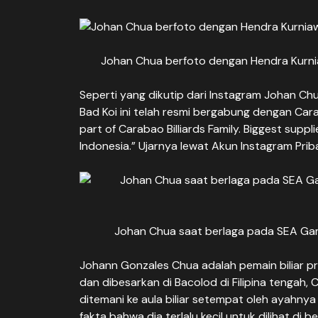
Johan Chua berfoto dengan Hendra Kurnia
Seperti yang dikutip dari Instagram Johan Ch
Bad Koi ini telah resmi bergabung dengan Ca
part of Carabao Billiards Family. Biggest suppl
Indonesia.” Ujarnya lewat Akun Instagram Pri
Johan Chua saat berlaga pada SEA Gam
Johann Gonzales Chua adalah pemain biliar prof
dan dibesarkan di Bacolod di Filipina tengah, 
ditemani ke aula biliar setempat oleh ayahnya
fakta bahwa dia terlalu kecil untuk dilihat di 