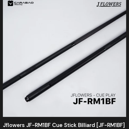
Jflowers JF-RM1BF Cue Stick Billiard [JF-RM1BF]